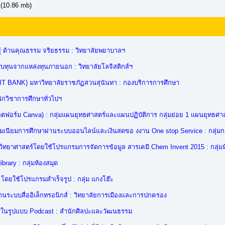
(10.86 mb)
ู้ ด้านคุณธรรม จริยธรรม : วิทยาลัยพยาบาลฯ
ับทุนจากแหล่งทุนภายนอก : วิทยาลัยโลจิสติกส์ฯ
 BANK) มหาวิทยาลัยราชภัฏสวนสุนันทา : กองบริการการศึกษา
ักวิชาการศึกษาทั่วไปฯ
อร์ม Canva) : กลุ่มแผนยุทธศาสตร์และแผนปฏิบัติการ กลุ่มย่อย 1 แผนยุทธศา
เนียมการศึกษาผ่านระบบออนไลน์และเงินสดขอ งงาน One stop Service : กลุ่มการ
วิทยาศาสตร์โดยใช้โปรแกรมการจัดการข้อมูล สารเคมี Chem Invent 2015 : กลุ่มห
ary : กลุ่มห้องสมุด
ดยใช้โปรแกรมสำเร็จรูป : กลุ่ม แกงโฮ๊ะ
นระบบสื่ออิเล็กทรอนิกส์ : วิทยาลัยการเมืองและการปกครอง
ในรูปแบบ Podcast : สำนักศิลปะและวัฒนธรรม